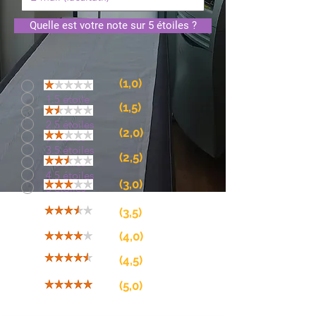
Quelle est votre note sur 5 étoiles ?
(
1,0)
1 étoile
1.5 étoile
(1,5)
2 étoiles
2.5 étoiles
(2,0)
3 étoiles
3.5 étoiles
(2,5)
4 étoiles
4.5 étoiles
(3,0)
5 étoiles
(3,5)
(4,0)
(4,5)
(5,0)