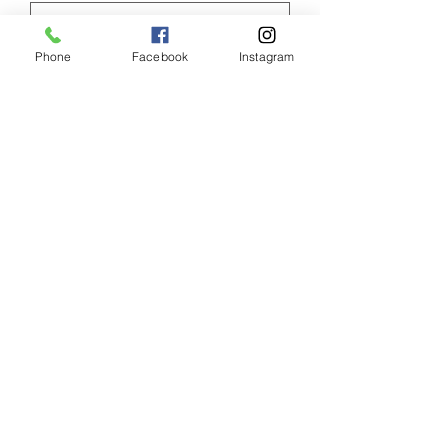
Phone
Facebook
Instagram
Envoyer
Copyright ©
2017-2024
Laser Esthétique Val d'Europe. Tous
droits réservés.