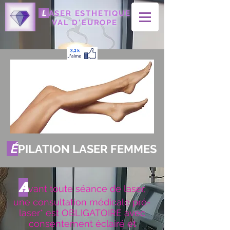
L
ASER ESTHETIQUE
VAL D'EUROPE
É
PILATION LASER FEMMES
A
vant toute séance de laser,
une consultation médicale pré-
laser* est OBLIGATOIRE avec
consentement éclairé et