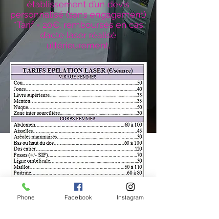
établissement d’un devis
personnalisé (sans engagement)
*Tarif = 20€, remboursés en cas
d’acte laser réalisé
ultérieurement.
Phone
Facebook
Instagram