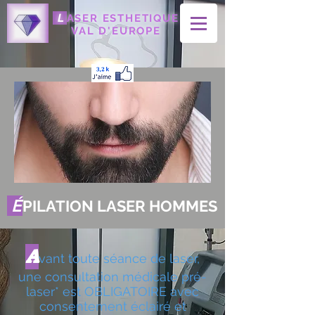
L
ASER ESTHETIQUE
VAL D'EUROPE
É
PILATION LASER HOMMES
A
vant toute séance de laser,
une consultation médicale pré-
laser* est OBLIGATOIRE avec
consentement éclairé et