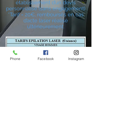
établissement d’un devis
personnalisé (sans engagement)
*Tarif = 20€, remboursés en cas
d’acte laser réalisé
ultérieurement.
Phone
Facebook
Instagram