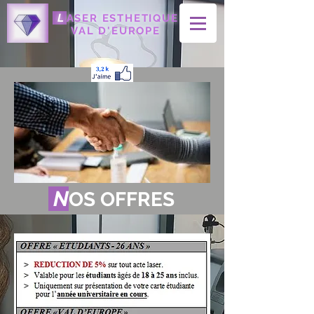
L
ASER ESTHETIQUE
VAL D'EUROPE
N
OS OFFRES